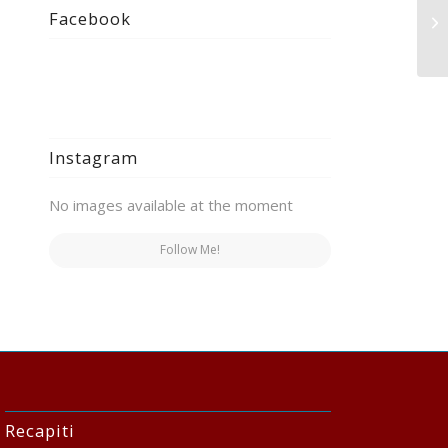
On
Facebook
Th
Instagram
No images available at the moment
Follow Me!
Recapiti