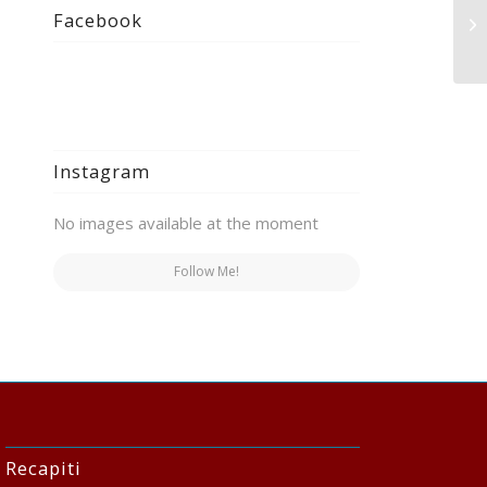
Ac
Facebook
Co
Pl
Instagram
No images available at the moment
Follow Me!
Recapiti