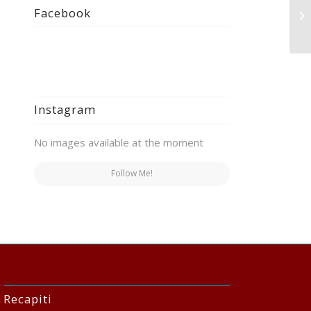
Op
Facebook
Nu
Instagram
No images available at the moment
Follow Me!
Recapiti