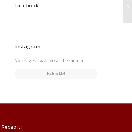
Fr
Facebook
Co
Instagram
No images available at the moment
Follow Me!
Recapiti