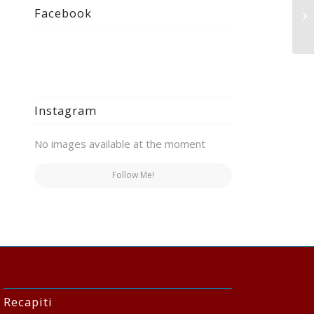
Ho
Facebook
Ey
Instagram
No images available at the moment
Follow Me!
Recapiti