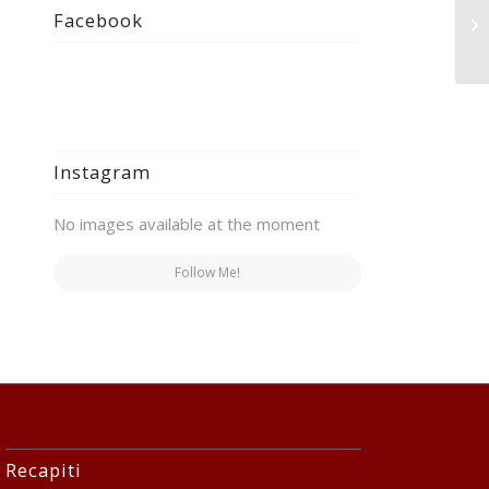
Op
Facebook
Ca
Instagram
No images available at the moment
Follow Me!
Recapiti