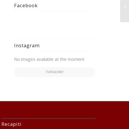
Ca
Facebook
Co
At
Instagram
No images available at the moment
Follow Me!
Recapiti