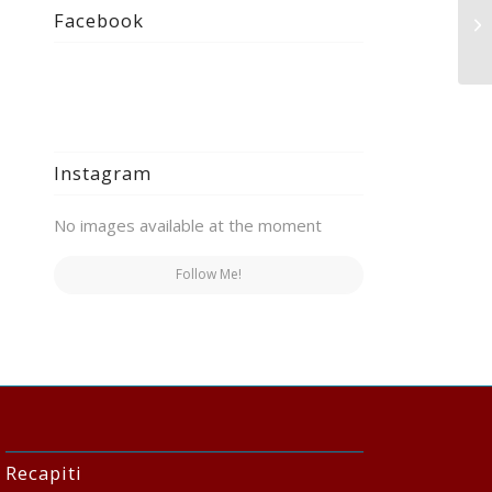
Li
Facebook
Ex
Instagram
No images available at the moment
Follow Me!
Recapiti