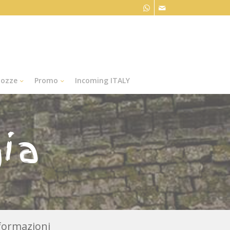
ozze
Promo
Incoming ITALY
ia
nformazioni