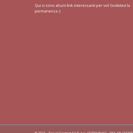
Qui ci sono alcuni link interessanti per voi! Godetevi la
permanenza :)
© 2021 - Travel Format Srl P. Iva: 13259640152 - REA: MI 163205