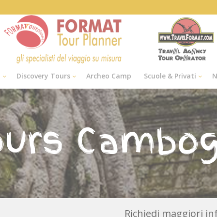
i
Discovery Tours
Archeo Camp
Scuole & Privati
N
ours Cambog
Richiedi maggiori i