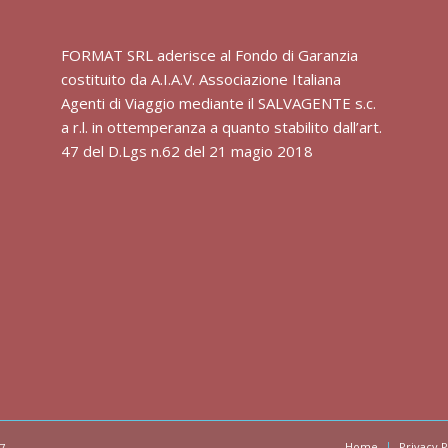
FORMAT SRL aderisce al Fondo di Garanzia
costituito da A.I.A.V. Associazione Italiana
Agenti di Viaggio mediante il SALVAGENTE s.c.
a r.l. in ottemperanza a quanto stabilito dall’art.
47 del D.Lgs n.62 del 21 magio 2018
Home
Privacy P
7